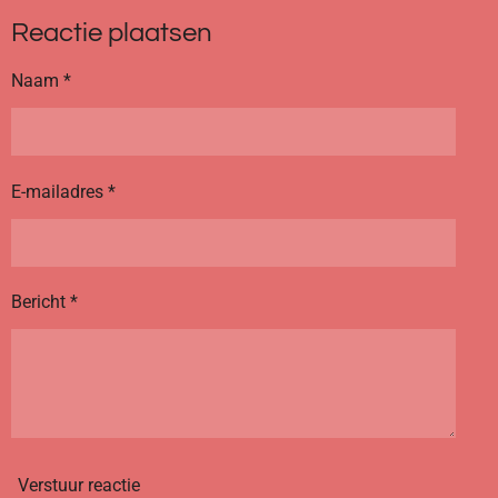
l
e
a
l
Reactie plaatsen
e
l
r
e
n
e
n
Naam *
E-mailadres *
Bericht *
Verstuur reactie