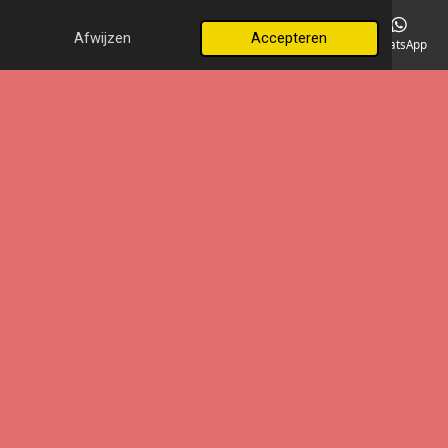
Afwijzen
Accepteren
E-mailadres
Telefoonnummer
Kaart
LinkedIn
WhatsApp