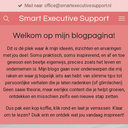
Mail naar: office@smartexecutivesupport.nl
Ga
direct
Smart
Executive Support
naar
de
hoofdinhoud
Welkom op mijn blogpagina!
Dit is dé plek waar ik mijn ideeën, inzichten en ervaringen
met jou deel. Soms praktisch, soms inspirerend, en af en toe
gewoon een beetje eigenwijs, precies zoals het leven en
ondernemen is. Mijn blogs gaan over onderwerpen die mij
raken en waar jij hopelijk iets aan hebt: van slimme tips tot
persoonlijke verhalen die je laten nadenken (of glimlachen).
Geen saaie theorie, maar eerlijke content die je helpt groeien,
ontdekken en misschien zelfs een nieuwe stap zetten.
Dus pak een kop koffie, klik rond en laat je verrassen. Klaar
om te lezen? Duik erin en ontdek wat jou vandaag inspireert!